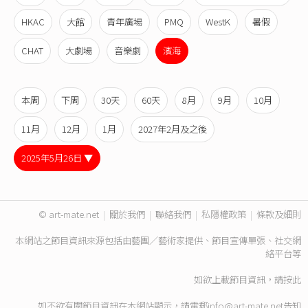
HKAC
大館
青年廣場
PMQ
WestK
暑假
CHAT
大劇場
音樂劇
濱海
本周
下周
30天
60天
8月
9月
10月
11月
12月
1月
2027年2月及之後
2025年5月26日 ▼
© art-mate.net
|
關於我們
|
聯絡我們
|
私隱權政策
|
條款及細則
本網站之節目資訊來源包括由藝團／藝術家提供、節目宣傳單張、社交網
絡平台等
如欲上載節目資訊，請
按此
如不欲有關節目資訊在本網站顯示，請電郵
info@art-mate.net
告知