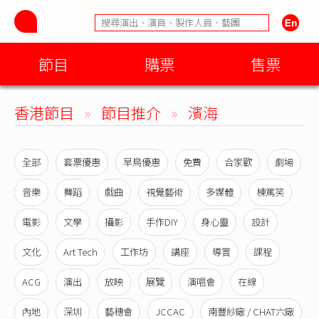
節目
購票
售票
香港節目
»
節目推介
»
濱海
全部
套票優惠
早鳥優惠
免費
合家歡
劇場
音樂
舞蹈
戲曲
視覺藝術
多媒體
棟篤笑
電影
文學
攝影
手作DIY
身心靈
設計
文化
Art Tech
工作坊
講座
導賞
課程
ACG
演出
放映
展覽
演唱會
在線
內地
深圳
藝穗會
JCCAC
南豐紗廠 / CHAT六廠