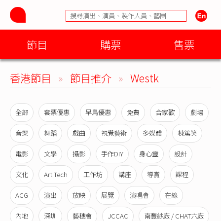
節目
購票
售票
香港節目
»
節目推介
»
Westk
全部
套票優惠
早鳥優惠
免費
合家歡
劇場
音樂
舞蹈
戲曲
視覺藝術
多媒體
棟篤笑
電影
文學
攝影
手作DIY
身心靈
設計
文化
Art Tech
工作坊
講座
導賞
課程
ACG
演出
放映
展覽
演唱會
在線
內地
深圳
藝穗會
JCCAC
南豐紗廠 / CHAT六廠