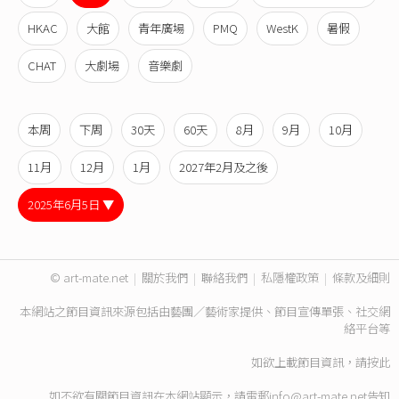
HKAC
大館
青年廣場
PMQ
WestK
暑假
CHAT
大劇場
音樂劇
本周
下周
30天
60天
8月
9月
10月
11月
12月
1月
2027年2月及之後
2025年6月5日 ▼
© art-mate.net
|
關於我們
|
聯絡我們
|
私隱權政策
|
條款及細則
本網站之節目資訊來源包括由藝團／藝術家提供、節目宣傳單張、社交網
絡平台等
如欲上載節目資訊，請
按此
如不欲有關節目資訊在本網站顯示，請電郵
info@art-mate.net
告知