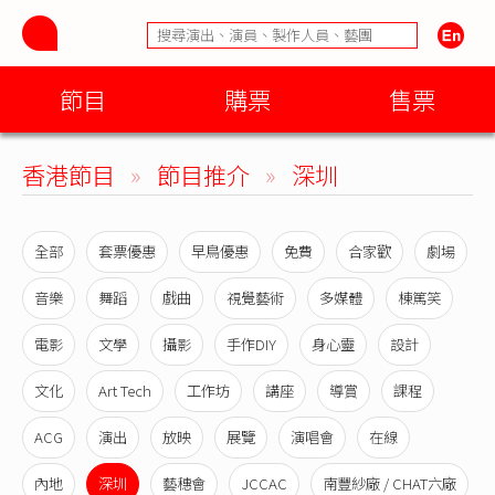
節目
購票
售票
香港節目
»
節目推介
»
深圳
全部
套票優惠
早鳥優惠
免費
合家歡
劇場
音樂
舞蹈
戲曲
視覺藝術
多媒體
棟篤笑
電影
文學
攝影
手作DIY
身心靈
設計
文化
Art Tech
工作坊
講座
導賞
課程
ACG
演出
放映
展覽
演唱會
在線
內地
深圳
藝穗會
JCCAC
南豐紗廠 / CHAT六廠