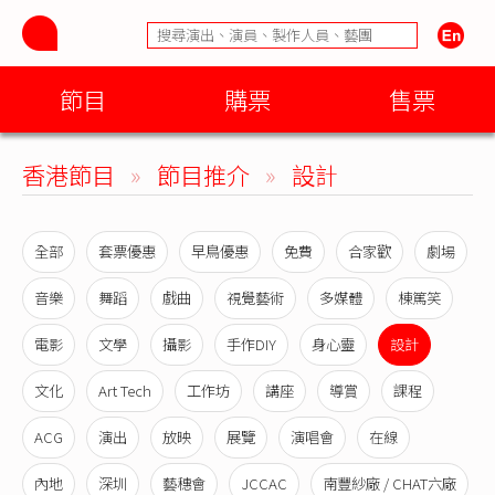
節目
購票
售票
香港節目
»
節目推介
»
設計
全部
套票優惠
早鳥優惠
免費
合家歡
劇場
音樂
舞蹈
戲曲
視覺藝術
多媒體
棟篤笑
電影
文學
攝影
手作DIY
身心靈
設計
文化
Art Tech
工作坊
講座
導賞
課程
ACG
演出
放映
展覽
演唱會
在線
內地
深圳
藝穗會
JCCAC
南豐紗廠 / CHAT六廠