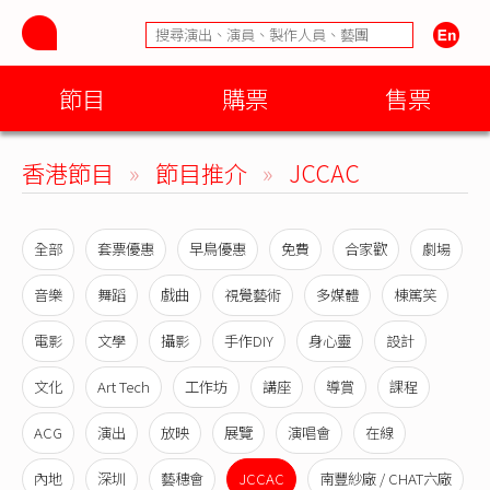
節目
購票
售票
香港節目
»
節目推介
»
JCCAC
全部
套票優惠
早鳥優惠
免費
合家歡
劇場
音樂
舞蹈
戲曲
視覺藝術
多媒體
棟篤笑
電影
文學
攝影
手作DIY
身心靈
設計
文化
Art Tech
工作坊
講座
導賞
課程
ACG
演出
放映
展覽
演唱會
在線
內地
深圳
藝穗會
JCCAC
南豐紗廠 / CHAT六廠