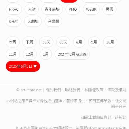
HKAC
大館
青年廣場
PMQ
WestK
暑假
CHAT
大劇場
音樂劇
本周
下周
30天
60天
8月
9月
10月
11月
12月
1月
2027年2月及之後
2025年6月5日 ▼
© art-mate.net
|
關於我們
|
聯絡我們
|
私隱權政策
|
條款及細則
本網站之節目資訊來源包括由藝團／藝術家提供、節目宣傳單張、社交網
絡平台等
如欲上載節目資訊，請
按此
如不欲有關節目資訊在本網站顯示，請電郵
info@art-mate.net
告知