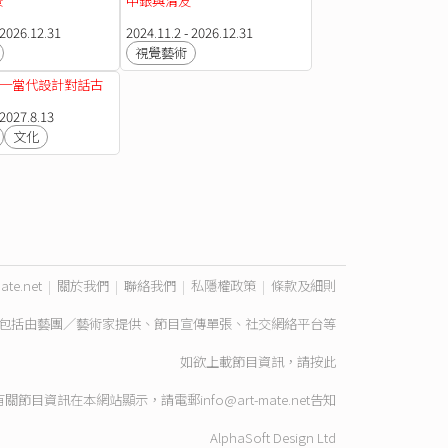
景
中銀與清友
 2026.12.31
2024.11.2 - 2026.12.31
視覺藝術
─當代設計對話古
 2027.8.13
文化
ate.net
|
關於我們
|
聯絡我們
|
私隱權政策
|
條款及細則
包括由藝團／藝術家提供、節目宣傳單張、社交網絡平台等
如欲上載節目資訊，請
按此
有關節目資訊在本網站顯示，請電郵
info@art-mate.net
告知
AlphaSoft Design Ltd