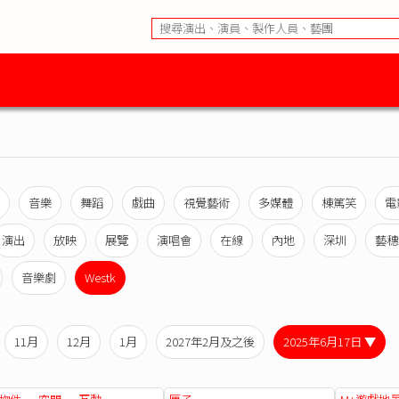
音樂
舞蹈
戲曲
視覺藝術
多媒體
棟篤笑
電
演出
放映
展覽
演唱會
在線
內地
深圳
藝穗
音樂劇
Westk
11月
12月
1月
2027年2月及之後
2025年6月17日 ▼