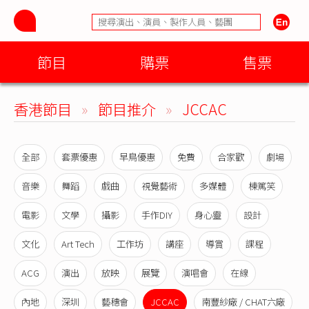
節目
購票
售票
香港節目
»
節目推介
»
JCCAC
全部
套票優惠
早鳥優惠
免費
合家歡
劇場
音樂
舞蹈
戲曲
視覺藝術
多媒體
棟篤笑
電影
文學
攝影
手作DIY
身心靈
設計
文化
Art Tech
工作坊
講座
導賞
課程
ACG
演出
放映
展覽
演唱會
在線
內地
深圳
藝穗會
JCCAC
南豐紗廠 / CHAT六廠