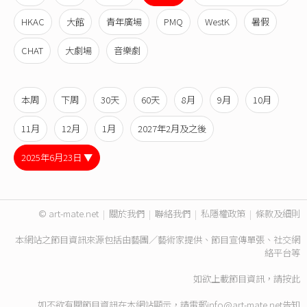
HKAC
大館
青年廣場
PMQ
WestK
暑假
CHAT
大劇場
音樂劇
本周
下周
30天
60天
8月
9月
10月
11月
12月
1月
2027年2月及之後
2025年6月23日 ▼
© art-mate.net
|
關於我們
|
聯絡我們
|
私隱權政策
|
條款及細則
本網站之節目資訊來源包括由藝團／藝術家提供、節目宣傳單張、社交網
絡平台等
如欲上載節目資訊，請
按此
如不欲有關節目資訊在本網站顯示，請電郵
info@art-mate.net
告知