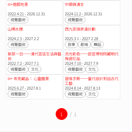
M+遊戲地景
中銀與清友
2022.4.21 - 2026.12.31
2024.11.2 - 2026.12.31
視覺藝術
視覺藝術
山鳴水應
西九街頭表演計劃
2024.2.3 - 2027.2.2
2025.3.1 - 2027.2.28
視覺藝術
音樂
劇場
舞蹈
紫禁一日──清代宮廷生活與藝
流光彰色──故宮博物院藏明代
術
陶瓷珍品
2022.7.2 - 2027.7.1
2024.7.10 - 2027.7.9
視覺藝術
文化
視覺藝術
文化
M+ 希克藏品： 心靈圖景
器惟求新──當代設計對話古代
工藝
2025.6.27 - 2027.8.1
2024.8.14 - 2027.8.13
視覺藝術
視覺藝術
文化
1
/ 1