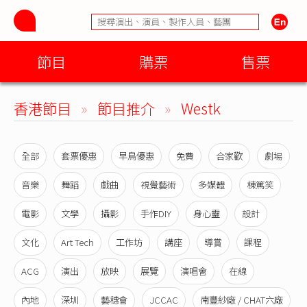
節目
購票
售票
香港節目
»
節目推介
»
Westk
全部
套票優惠
早鳥優惠
免費
合家歡
劇場
音樂
舞蹈
戲曲
視覺藝術
多媒體
棟篤笑
電影
文學
攝影
手作DIY
身心靈
設計
文化
Art Tech
工作坊
講座
導賞
課程
ACG
演出
放映
展覽
演唱會
在線
內地
深圳
藝穗會
JCCAC
南豐紗廠 / CHAT六廠