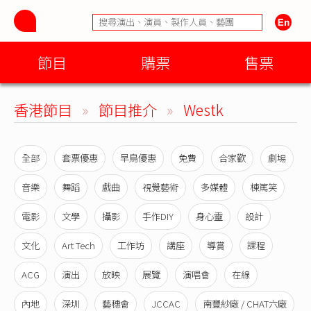
節目
購票
售票
香港節目
»
節目推介
»
Westk
全部
套票優惠
早鳥優惠
免費
合家歡
劇場
音樂
舞蹈
戲曲
視覺藝術
多媒體
棟篤笑
電影
文學
攝影
手作DIY
身心靈
設計
文化
Art Tech
工作坊
講座
導賞
課程
ACG
演出
放映
展覽
演唱會
在線
內地
深圳
藝穗會
JCCAC
南豐紗廠 / CHAT六廠