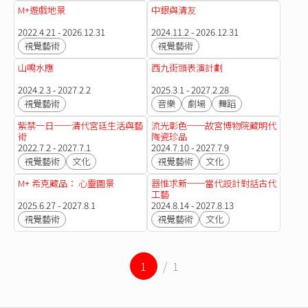
M+遊戲地景
中銀與清友
2022.4.21 - 2026.12.31
2024.11.2 - 2026.12.31
視覺藝術
視覺藝術
山鳴水應
西九街頭表演計劃
2024.2.3 - 2027.2.2
2025.3.1 - 2027.2.28
視覺藝術
音樂
劇場
舞蹈
紫禁一日──清代宮廷生活與藝
流光彰色──故宮博物院藏明代
術
陶瓷珍品
2022.7.2 - 2027.7.1
2024.7.10 - 2027.7.9
視覺藝術
文化
視覺藝術
文化
M+ 希克藏品： 心靈圖景
器惟求新──當代設計對話古代
工藝
2025.6.27 - 2027.8.1
2024.8.14 - 2027.8.13
視覺藝術
視覺藝術
文化
1
/ 1