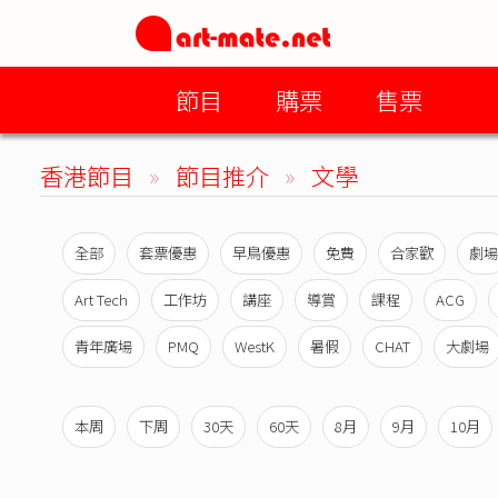
節目
購票
售票
香港節目
»
節目推介
»
文學
全部
套票優惠
早鳥優惠
免費
合家歡
劇場
Art Tech
工作坊
講座
導賞
課程
ACG
青年廣場
PMQ
WestK
暑假
CHAT
大劇場
本周
下周
30天
60天
8月
9月
10月