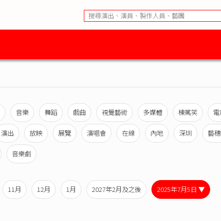
音樂
舞蹈
戲曲
視覺藝術
多媒體
棟篤笑
電
演出
放映
展覽
演唱會
在線
內地
深圳
藝穗
音樂劇
11月
12月
1月
2027年2月及之後
2025年7月5日 ▼