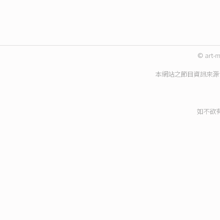
© art-m
本網站之節目資訊來源
如不欲