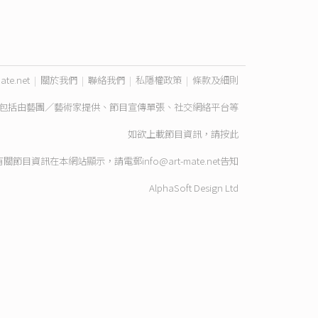
ate.net
|
關於我們
|
聯絡我們
|
私隱權政策
|
條款及細則
包括由藝團／藝術家提供、節目宣傳單張、社交網絡平台等
如欲上載節目資訊，請
按此
有關節目資訊在本網站顯示，請電郵
info@art-mate.net
告知
AlphaSoft Design Ltd