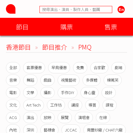
節目
購票
售票
香港節目
»
節目推介
»
PMQ
全部
套票優惠
早鳥優惠
免費
合家歡
劇場
音樂
舞蹈
戲曲
視覺藝術
多媒體
棟篤笑
電影
文學
攝影
手作DIY
身心靈
設計
文化
Art Tech
工作坊
講座
導賞
課程
ACG
演出
放映
展覽
演唱會
在線
內地
深圳
藝穗會
JCCAC
南豐紗廠 / CHAT六廠