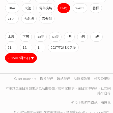
HKAC
大館
青年廣場
PMQ
WestK
暑假
CHAT
大劇場
音樂劇
本周
下周
30天
60天
8月
9月
10月
11月
12月
1月
2027年2月及之後
2025年7月25日 ▼
© art-mate.net
|
關於我們
|
聯絡我們
|
私隱權政策
|
條款及細則
本網站之節目資訊來源包括由藝團／藝術家提供、節目宣傳單張、社交網
絡平台等
如欲上載節目資訊，請
按此
如不欲有關節目資訊在本網站顯示，請電郵
info@art-mate.net
告知