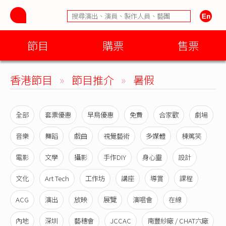
節目
購票
售票
香港節目
»
節目推介
»
暑假
全部
套票優惠
早鳥優惠
免費
合家歡
劇場
音樂
舞蹈
戲曲
視覺藝術
多媒體
棟篤笑
電影
文學
攝影
手作DIY
身心靈
設計
文化
Art Tech
工作坊
講座
導賞
課程
ACG
演出
放映
展覽
演唱會
在線
內地
深圳
藝穗會
JCCAC
南豐紗廠 / CHAT六廠