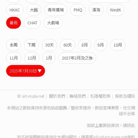
HKAC
大館
青年廣場
PMQ
濱海
WestK
暑假
CHAT
大劇場
本周
下周
30天
60天
8月
9月
10月
11月
12月
1月
2027年2月及之後
2025年7月30日 ▼
© art-mate.net
|
關於我們
|
聯絡我們
|
私隱權政策
|
條款及細則
本網站之節目資訊來源包括由藝團／藝術家提供、節目宣傳單張、社交網
絡平台等
如欲上載節目資訊，請
按此
如不欲有關節目資訊在本網站顯示，請電郵
info@art-mate.net
告知