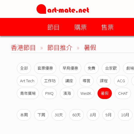
節目
購票
售票
香港節目
»
節目推介
»
暑假
全部
套票優惠
早鳥優惠
免費
合家歡
劇場
Art Tech
工作坊
講座
導賞
課程
ACG
青年廣場
PMQ
濱海
WestK
暑假
CHAT
本周
下周
30天
60天
8月
9月
10月