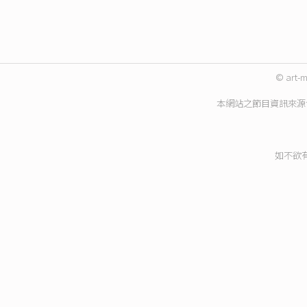
© art-m
本網站之節目資訊來源
如不欲