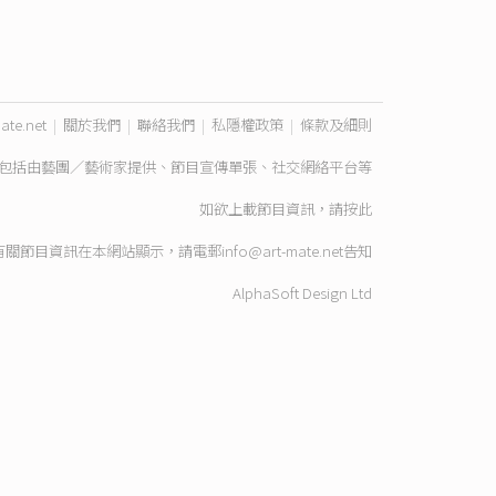
ate.net
|
關於我們
|
聯絡我們
|
私隱權政策
|
條款及細則
包括由藝團／藝術家提供、節目宣傳單張、社交網絡平台等
如欲上載節目資訊，請
按此
有關節目資訊在本網站顯示，請電郵
info@art-mate.net
告知
AlphaSoft Design Ltd