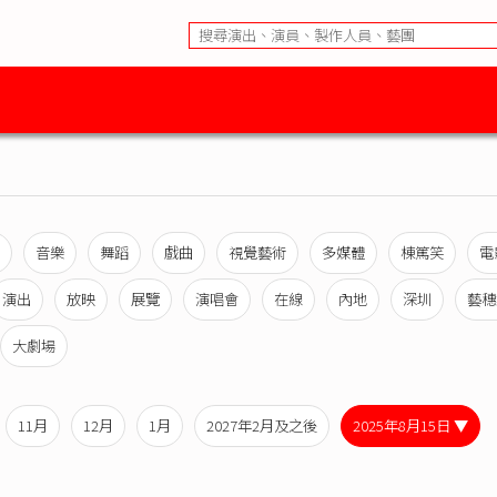
音樂
舞蹈
戲曲
視覺藝術
多媒體
棟篤笑
電
演出
放映
展覽
演唱會
在線
內地
深圳
藝穗
大劇場
11月
12月
1月
2027年2月及之後
2025年8月15日 ▼