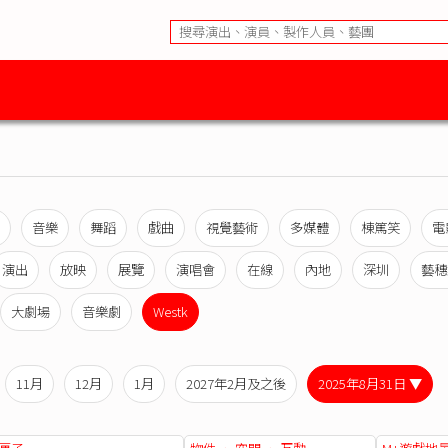
音樂
舞蹈
戲曲
視覺藝術
多媒體
棟篤笑
電
演出
放映
展覽
演唱會
在線
內地
深圳
藝穗
大劇場
音樂劇
Westk
11月
12月
1月
2027年2月及之後
2025年8月31日 ▼