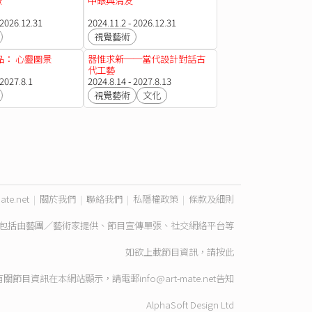
景
中銀與清友
 2026.12.31
2024.11.2 - 2026.12.31
視覺藝術
品： 心靈圖景
器惟求新──當代設計對話古
代工藝
 2027.8.1
2024.8.14 - 2027.8.13
視覺藝術
文化
ate.net
|
關於我們
|
聯絡我們
|
私隱權政策
|
條款及細則
包括由藝團／藝術家提供、節目宣傳單張、社交網絡平台等
如欲上載節目資訊，請
按此
有關節目資訊在本網站顯示，請電郵
info@art-mate.net
告知
AlphaSoft Design Ltd