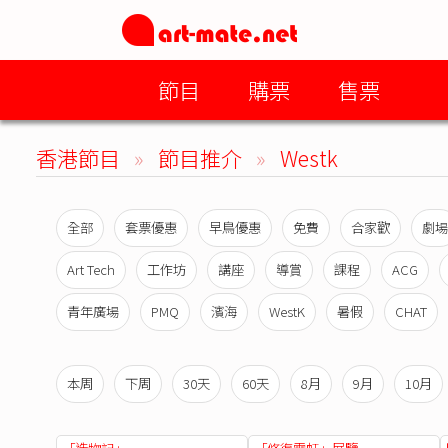
節目
購票
售票
香港節目
»
節目推介
»
Westk
全部
套票優惠
早鳥優惠
免費
合家歡
劇場
Art Tech
工作坊
講座
導賞
課程
ACG
青年廣場
PMQ
濱海
WestK
暑假
CHAT
本周
下周
30天
60天
8月
9月
10月