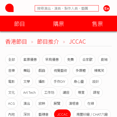
節目
購票
售票
香港節目
»
節目推介
»
JCCAC
全部
套票優惠
早鳥優惠
免費
合家歡
劇場
音樂
舞蹈
戲曲
視覺藝術
多媒體
棟篤笑
電影
文學
攝影
手作DIY
身心靈
設計
文化
Art Tech
工作坊
講座
導賞
課程
ACG
演出
放映
展覽
演唱會
在線
內地
深圳
藝穗會
JCCAC
南豐紗廠 / CHAT六廠