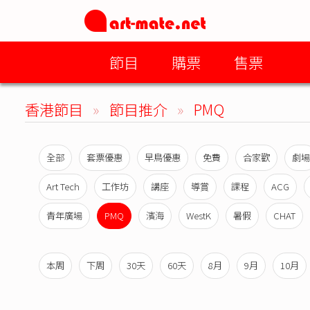
節目
購票
售票
香港節目
»
節目推介
»
PMQ
全部
套票優惠
早鳥優惠
免費
合家歡
劇場
Art Tech
工作坊
講座
導賞
課程
ACG
青年廣場
PMQ
濱海
WestK
暑假
CHAT
本周
下周
30天
60天
8月
9月
10月