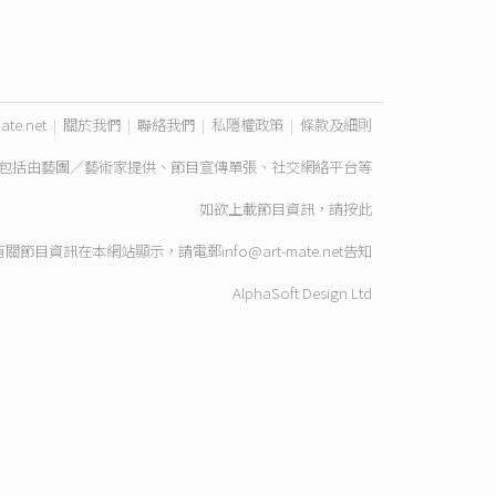
ate.net
|
關於我們
|
聯絡我們
|
私隱權政策
|
條款及細則
包括由藝團／藝術家提供、節目宣傳單張、社交網絡平台等
如欲上載節目資訊，請
按此
有關節目資訊在本網站顯示，請電郵
info@art-mate.net
告知
AlphaSoft Design Ltd