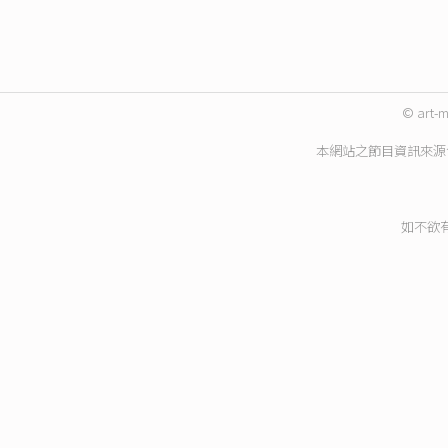
© art-m
本網站之節目資訊來源
如不欲