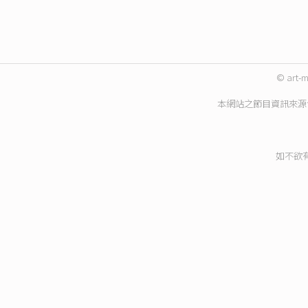
© art-m
本網站之節目資訊來源
如不欲