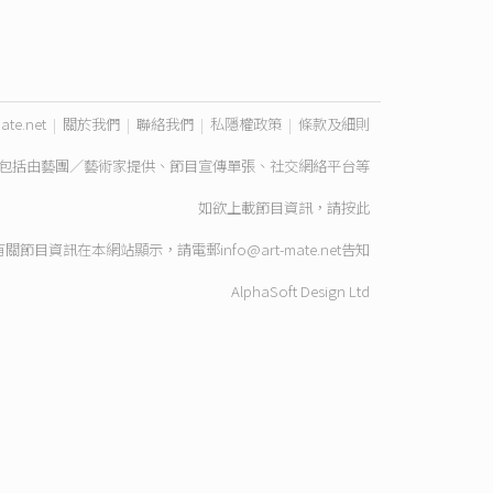
ate.net
|
關於我們
|
聯絡我們
|
私隱權政策
|
條款及細則
包括由藝團／藝術家提供、節目宣傳單張、社交網絡平台等
如欲上載節目資訊，請
按此
有關節目資訊在本網站顯示，請電郵
info@art-mate.net
告知
AlphaSoft Design Ltd