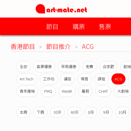
節目
購票
售票
香港節目
»
節目推介
»
ACG
全部
套票優惠
早鳥優惠
免費
合家歡
劇場
Art Tech
工作坊
講座
導賞
課程
ACG
青年廣場
PMQ
WestK
暑假
CHAT
大劇場
本周
下周
30天
60天
8月
9月
10月