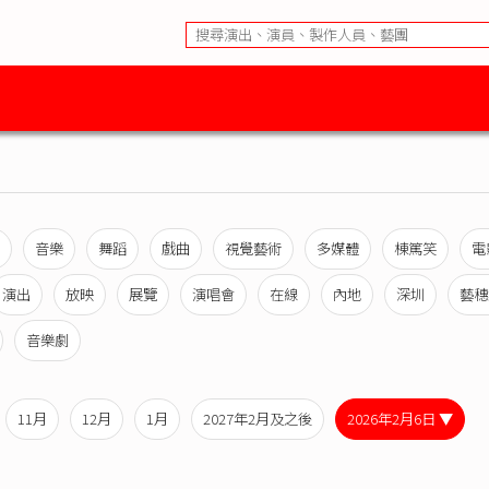
音樂
舞蹈
戲曲
視覺藝術
多媒體
棟篤笑
電
演出
放映
展覽
演唱會
在線
內地
深圳
藝穗
音樂劇
11月
12月
1月
2027年2月及之後
2026年2月6日 ▼