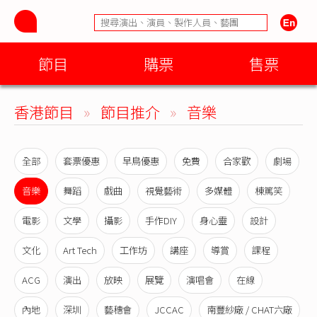
節目
購票
售票
香港節目
»
節目推介
»
音樂
全部
套票優惠
早鳥優惠
免費
合家歡
劇場
音樂
舞蹈
戲曲
視覺藝術
多媒體
棟篤笑
電影
文學
攝影
手作DIY
身心靈
設計
文化
Art Tech
工作坊
講座
導賞
課程
ACG
演出
放映
展覽
演唱會
在線
內地
深圳
藝穗會
JCCAC
南豐紗廠 / CHAT六廠