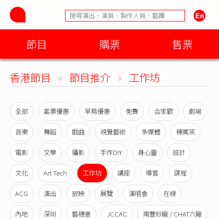
節目
購票
售票
香港節目
»
節目推介
»
工作坊
全部
套票優惠
早鳥優惠
免費
合家歡
劇場
音樂
舞蹈
戲曲
視覺藝術
多媒體
棟篤笑
電影
文學
攝影
手作DIY
身心靈
設計
文化
Art Tech
工作坊
講座
導賞
課程
ACG
演出
放映
展覽
演唱會
在線
內地
深圳
藝穗會
JCCAC
南豐紗廠 / CHAT六廠