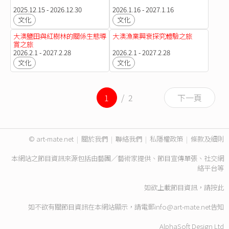
2025.12.15 - 2026.12.30
2026.1.16 - 2027.1.16
文化
文化
大澳鹽田與紅樹林的關係生態導
大澳漁業興衰探究體驗之旅
賞之旅
2026.2.1 - 2027.2.28
2026.2.1 - 2027.2.28
文化
文化
1
/ 2
下一頁
© art-mate.net
|
關於我們
|
聯絡我們
|
私隱權政策
|
條款及細則
本網站之節目資訊來源包括由藝團／藝術家提供、節目宣傳單張、社交網
絡平台等
如欲上載節目資訊，請
按此
如不欲有關節目資訊在本網站顯示，請電郵
info@art-mate.net
告知
AlphaSoft Design Ltd