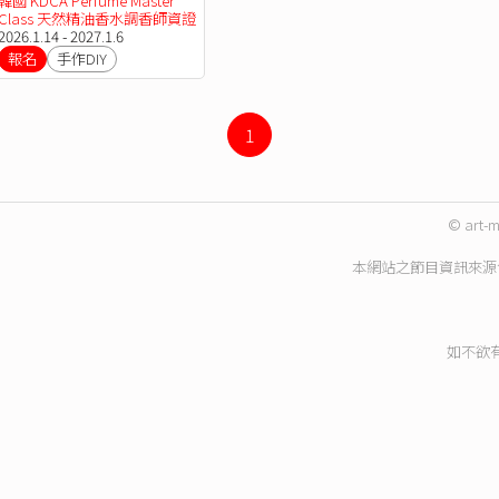
韓國 KDCA Perfume Master
Class 天然精油香水調香師資證
書課程
2026.1.14 - 2027.1.6
報名
手作DIY
1
© art-m
本網站之節目資訊來源
如不欲