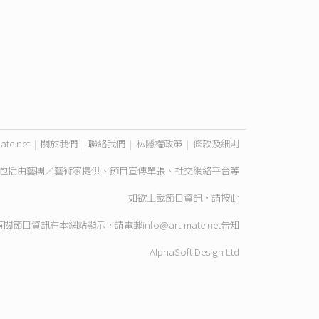
ate.net
|
關於我們
|
聯絡我們
|
私隱權政策
|
條款及細則
包括由藝團／藝術家提供、節目宣傳單張、社交網絡平台等
如欲上載節目資訊，請
按此
有關節目資訊在本網站顯示，請電郵
info@art-mate.net
告知
AlphaSoft Design Ltd