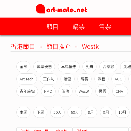
節目
購票
售票
香港節目
»
節目推介
»
Westk
全部
套票優惠
早鳥優惠
免費
合家歡
劇場
Art Tech
工作坊
講座
導賞
課程
ACG
青年廣場
PMQ
濱海
WestK
暑假
CHAT
本周
下周
30天
60天
8月
9月
10月