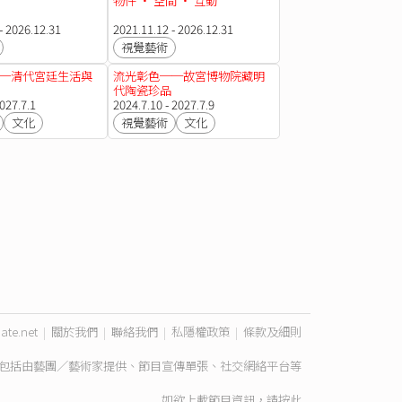
物件 · 空間 · 互動
- 2026.12.31
2021.11.12 - 2026.12.31
視覺藝術
─清代宮廷生活與
流光彰色──故宮博物院藏明
代陶瓷珍品
2027.7.1
2024.7.10 - 2027.7.9
文化
視覺藝術
文化
ate.net
|
關於我們
|
聯絡我們
|
私隱權政策
|
條款及細則
包括由藝團／藝術家提供、節目宣傳單張、社交網絡平台等
如欲上載節目資訊，請
按此