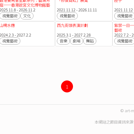
香港賽馬會呈獻系列：藝滿芳
「修復霓虹」展覽
匣子
庭──香港故宮文化博物館藝
術廣場計劃
2025.11.8 - 2026.11.2
2021.11.12 - 2026.11.11
2021.11.12 
視覺藝術
文化
視覺藝術
視覺藝術
山鳴水應
西九街頭表演計劃
紫禁一日─
藝術
2024.2.3 - 2027.2.2
2025.3.1 - 2027.2.28
2022.7.2 - 
視覺藝術
音樂
劇場
舞蹈
視覺藝術
1
© art-m
本網站之節目資訊來源