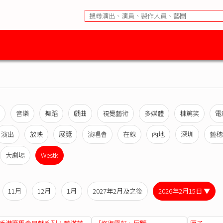
音樂
舞蹈
戲曲
視覺藝術
多媒體
棟篤笑
電
演出
放映
展覽
演唱會
在線
內地
深圳
藝穗
大劇場
Westk
11月
12月
1月
2027年2月及之後
2026年2月15日 ▼