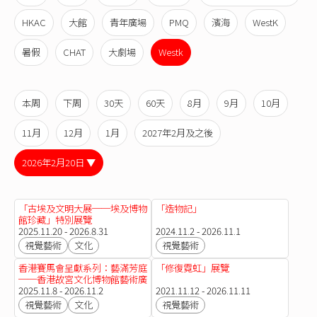
HKAC
大館
青年廣場
PMQ
濱海
WestK
暑假
CHAT
大劇場
Westk
本周
下周
30天
60天
8月
9月
10月
11月
12月
1月
2027年2月及之後
2026年2月20日 ▼
「古埃及文明大展──埃及博物
「造物記」
館珍藏」特別展覽
2025.11.20 - 2026.8.31
2024.11.2 - 2026.11.1
視覺藝術
文化
視覺藝術
香港賽馬會呈獻系列：藝滿芳庭
「修復霓虹」展覽
──香港故宮文化博物館藝術廣
場計劃
2025.11.8 - 2026.11.2
2021.11.12 - 2026.11.11
視覺藝術
文化
視覺藝術