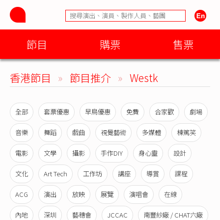
節目
購票
售票
香港節目
»
節目推介
»
Westk
全部
套票優惠
早鳥優惠
免費
合家歡
劇場
音樂
舞蹈
戲曲
視覺藝術
多媒體
棟篤笑
電影
文學
攝影
手作DIY
身心靈
設計
文化
Art Tech
工作坊
講座
導賞
課程
ACG
演出
放映
展覽
演唱會
在線
內地
深圳
藝穗會
JCCAC
南豐紗廠 / CHAT六廠