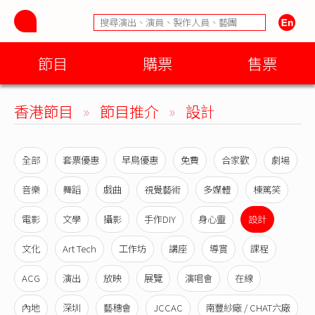
節目
購票
售票
香港節目
»
節目推介
»
設計
全部
套票優惠
早鳥優惠
免費
合家歡
劇場
音樂
舞蹈
戲曲
視覺藝術
多媒體
棟篤笑
電影
文學
攝影
手作DIY
身心靈
設計
文化
Art Tech
工作坊
講座
導賞
課程
ACG
演出
放映
展覽
演唱會
在線
內地
深圳
藝穗會
JCCAC
南豐紗廠 / CHAT六廠