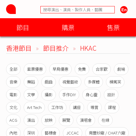
節目
購票
售票
香港節目
»
節目推介
»
HKAC
全部
套票優惠
早鳥優惠
免費
合家歡
劇場
音樂
舞蹈
戲曲
視覺藝術
多媒體
棟篤笑
電影
文學
攝影
手作DIY
身心靈
設計
文化
Art Tech
工作坊
講座
導賞
課程
ACG
演出
放映
展覽
演唱會
在線
內地
深圳
藝穗會
JCCAC
南豐紗廠 / CHAT六廠