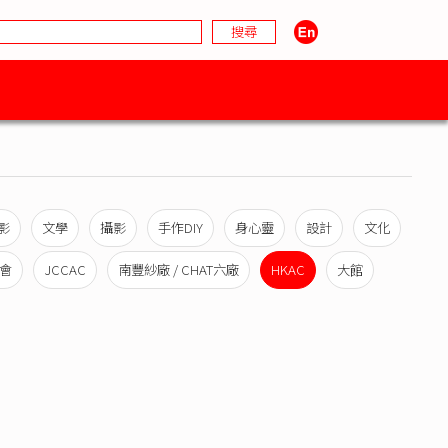
影
文學
攝影
手作DIY
身心靈
設計
文化
會
JCCAC
南豐紗廠 / CHAT六廠
HKAC
大館