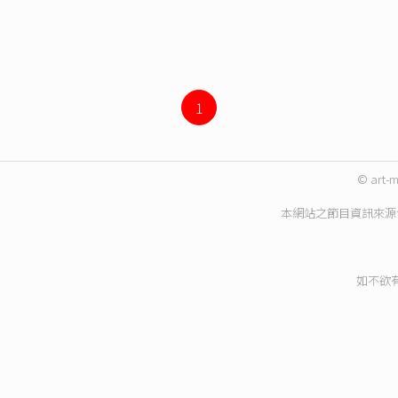
1
© art-m
本網站之節目資訊來源
如不欲