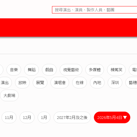
音樂
舞蹈
戲曲
視覺藝術
多媒體
棟篤笑
電
演出
放映
展覽
演唱會
在線
內地
深圳
藝穗
大劇場
11月
12月
1月
2027年2月及之後
2026年5月4日 ▼