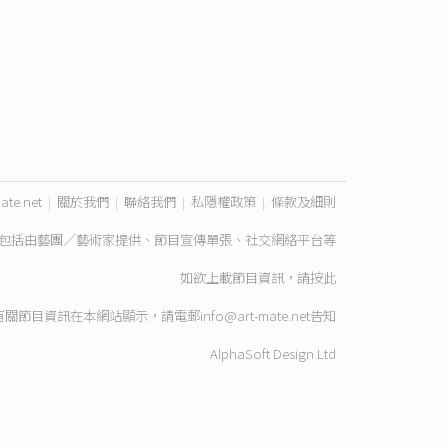
ate.net
|
關於我們
|
聯絡我們
|
私隱權政策
|
條款及細則
包括由藝團／藝術家提供、節目宣傳單張、社交網絡平台等
如欲上載節目資訊，請
按此
有關節目資訊在本網站顯示，請電郵
info@art-mate.net
告知
AlphaSoft Design Ltd