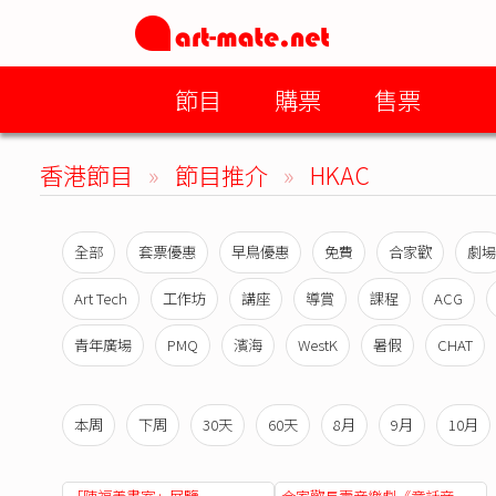
節目
購票
售票
香港節目
»
節目推介
»
HKAC
全部
套票優惠
早鳥優惠
免費
合家歡
劇場
Art Tech
工作坊
講座
導賞
課程
ACG
青年廣場
PMQ
濱海
WestK
暑假
CHAT
本周
下周
30天
60天
8月
9月
10月