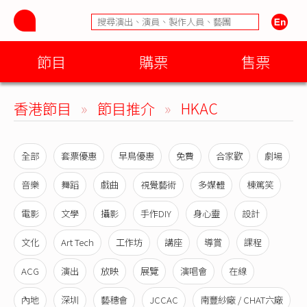
節目
購票
售票
香港節目
»
節目推介
»
HKAC
全部
套票優惠
早鳥優惠
免費
合家歡
劇場
音樂
舞蹈
戲曲
視覺藝術
多媒體
棟篤笑
電影
文學
攝影
手作DIY
身心靈
設計
文化
Art Tech
工作坊
講座
導賞
課程
ACG
演出
放映
展覽
演唱會
在線
內地
深圳
藝穗會
JCCAC
南豐紗廠 / CHAT六廠