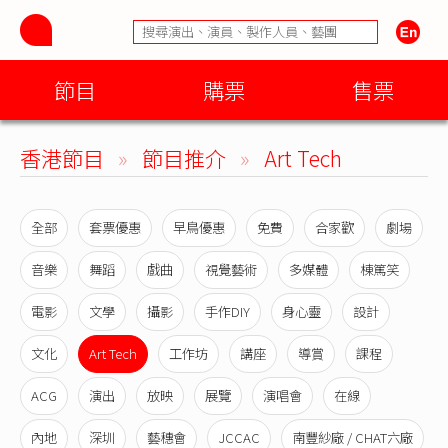
節目
購票
售票
香港節目
»
節目推介
»
Art Tech
全部
套票優惠
早鳥優惠
免費
合家歡
劇場
音樂
舞蹈
戲曲
視覺藝術
多媒體
棟篤笑
電影
文學
攝影
手作DIY
身心靈
設計
文化
Art Tech
工作坊
講座
導賞
課程
ACG
演出
放映
展覽
演唱會
在線
內地
深圳
藝穗會
JCCAC
南豐紗廠 / CHAT六廠