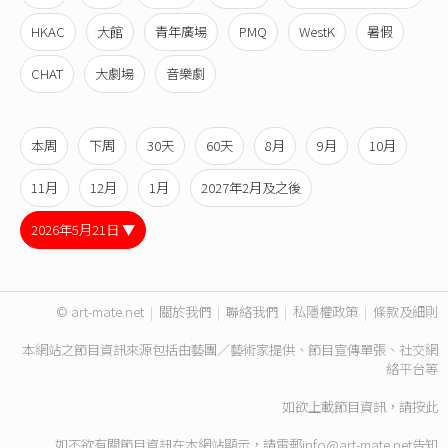
HKAC
大館
青年廣場
PMQ
WestK
暑假
CHAT
大劇場
音樂劇
本周
下周
30天
60天
8月
9月
10月
11月
12月
1月
2027年2月及之後
2026年5月21日 ▼
© art-mate.net
|
關於我們
|
聯絡我們
|
私隱權政策
|
條款及細則
本網站之節目資訊來源包括由藝團／藝術家提供、節目宣傳單張、社交網
絡平台等
如欲上載節目資訊，請
按此
如不欲有關節目資訊在本網站顯示，請電郵
info@art-mate.net
告知