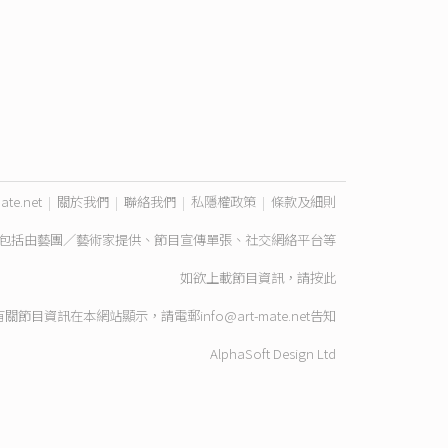
ate.net
|
關於我們
|
聯絡我們
|
私隱權政策
|
條款及細則
包括由藝團／藝術家提供、節目宣傳單張、社交網絡平台等
如欲上載節目資訊，請
按此
有關節目資訊在本網站顯示，請電郵
info@art-mate.net
告知
AlphaSoft Design Ltd