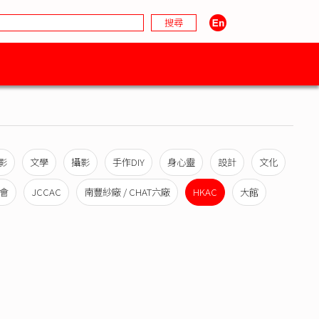
影
文學
攝影
手作DIY
身心靈
設計
文化
會
JCCAC
南豐紗廠 / CHAT六廠
HKAC
大館