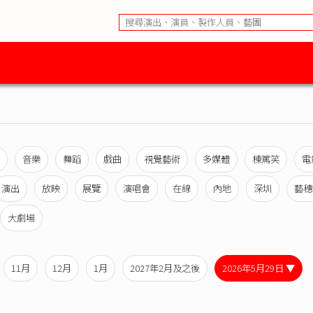
音樂
舞蹈
戲曲
視覺藝術
多媒體
棟篤笑
電
演出
放映
展覽
演唱會
在線
內地
深圳
藝穗
大劇場
11月
12月
1月
2027年2月及之後
2026年5月29日 ▼