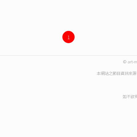
1
© art-m
本網站之節目資訊來源
如不欲