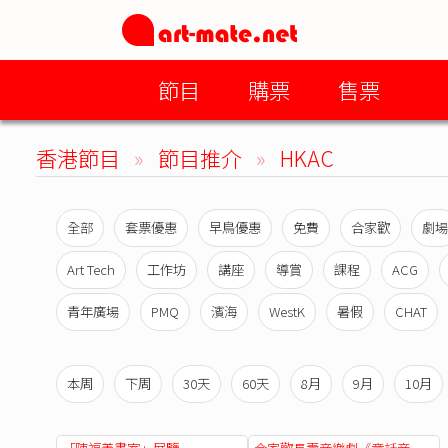
節目
購票
售票
香港節目
»
節目推介
»
HKAC
全部
套票優惠
早鳥優惠
免費
合家歡
劇場
Art Tech
工作坊
講座
導賞
課程
ACG
青年廣場
PMQ
濱海
WestK
暑假
CHAT
本周
下周
30天
60天
8月
9月
10月