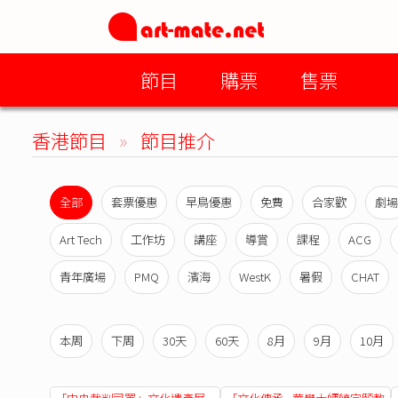
節目
購票
售票
香港節目
»
節目推介
全部
套票優惠
早鳥優惠
免費
合家歡
劇場
Art Tech
工作坊
講座
導賞
課程
ACG
青年廣場
PMQ
濱海
WestK
暑假
CHAT
本周
下周
30天
60天
8月
9月
10月