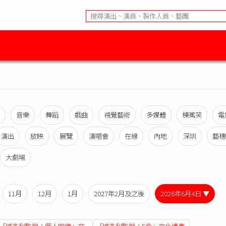
音樂
舞蹈
戲曲
視覺藝術
多媒體
棟篤笑
電
演出
放映
展覽
演唱會
在線
內地
深圳
藝穗
大劇場
11月
12月
1月
2027年2月及之後
2026年6月4日 ▼