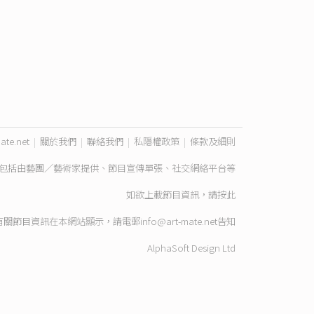
ate.net
|
關於我們
|
聯絡我們
|
私隱權政策
|
條款及細則
包括由藝團／藝術家提供、節目宣傳單張、社交網絡平台等
如欲上載節目資訊，請
按此
有關節目資訊在本網站顯示，請電郵
info@art-mate.net
告知
AlphaSoft Design Ltd