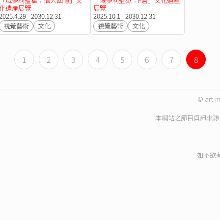
「域多利監獄：個人回憶」文
「域多利監獄：F倉」文化遺產
化遺產展覽
展覽
2025.4.29 - 2030.12.31
2025.10.1 - 2030.12.31
視覺藝術
文化
視覺藝術
文化
1
2
3
4
5
6
7
8
© art-m
本網站之節目資訊來源
如不欲