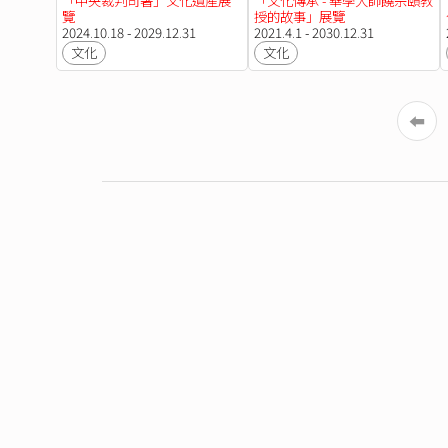
「中央裁判司署」文化遺產展
「文化傳承 - 華學大師饒宗頤教
覽
授的故事」展覽
2024.10.18 - 2029.12.31
2021.4.1 - 2030.12.31
文化
文化
⬅︎