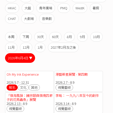
HKAC
大館
青年廣場
PMQ
WestK
暑假
CHAT
大劇場
音樂劇
本周
下周
30天
60天
8月
9月
10月
11月
12月
1月
2027年2月及之後
2026年6月4日 ▼
Oh My Ink Experience
港藝新星展覽 - 第四期
2026.5.7 - 12.31
2026.2.7 - 8.9
報名
文化
其他
視覺藝術
「嶺海風韻：饒宗頤與嶺南四君
李昢： 一九九八年至今的創作
子的花鳥蟲魚​」展覽
2026.2.13 - 8.9
2026.3.14 - 8.9
視覺藝術
視覺藝術