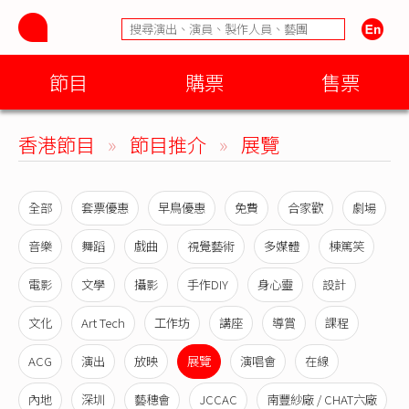
節目
購票
售票
香港節目
»
節目推介
»
展覽
全部
套票優惠
早鳥優惠
免費
合家歡
劇場
音樂
舞蹈
戲曲
視覺藝術
多媒體
棟篤笑
電影
文學
攝影
手作DIY
身心靈
設計
文化
Art Tech
工作坊
講座
導賞
課程
ACG
演出
放映
展覽
演唱會
在線
內地
深圳
藝穗會
JCCAC
南豐紗廠 / CHAT六廠