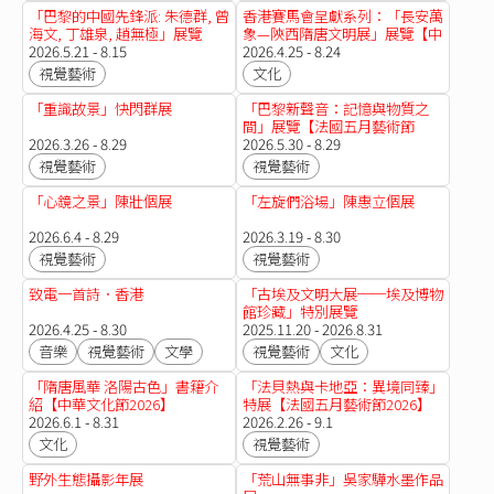
「巴黎的中國先鋒派: 朱德群, 曾
香港賽馬會呈獻系列：「長安萬
海文, 丁雄泉, 趙無極」展覽
象—陝西隋唐文明展」展覽【中
【法國五月藝術節2026】
2026.5.21 - 8.15
華文化節2026】
2026.4.25 - 8.24
視覺藝術
文化
「重識故景」快閃群展
「巴黎新聲音：記憶與物質之
間」展覽【法國五月藝術節
2026.3.26 - 8.29
2026】
2026.5.30 - 8.29
視覺藝術
視覺藝術
「心鏡之景」陳壯個展
「左旋們浴場」陳惠立個展
2026.6.4 - 8.29
2026.3.19 - 8.30
視覺藝術
視覺藝術
致電一首詩．香港
「古埃及文明大展──埃及博物
館珍藏」特別展覽
2026.4.25 - 8.30
2025.11.20 - 2026.8.31
音樂
視覺藝術
文學
視覺藝術
文化
「隋唐風華 洛陽古色」書籍介
「法貝熱與卡地亞：異境同臻」
紹【中華文化節2026】
特展【法國五月藝術節2026】
2026.6.1 - 8.31
2026.2.26 - 9.1
文化
視覺藝術
野外生態攝影年展
「荒山無事非」吳家驊水墨作品