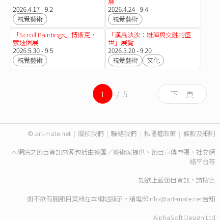
展
2026.4.17 - 9.2
2026.4.24 - 9.4
視覺藝術
視覺藝術
「Scroll Paintings」博斯克•
「漢風泱泱：雄渾與交融的盛
索迪個展
世」展覽
2026.5.30 - 9.5
2026.3.20 - 9.20
視覺藝術
視覺藝術
文化
1
/ 5
下一頁
© art-mate.net
|
關於我們
|
聯絡我們
|
私隱權政策
|
條款及細則
本網站之節目資訊來源包括由藝團／藝術家提供、節目宣傳單張、社交網
絡平台等
如欲上載節目資訊，請
按此
如不欲有關節目資訊在本網站顯示，請電郵
info@art-mate.net
告知
AlphaSoft Design Ltd