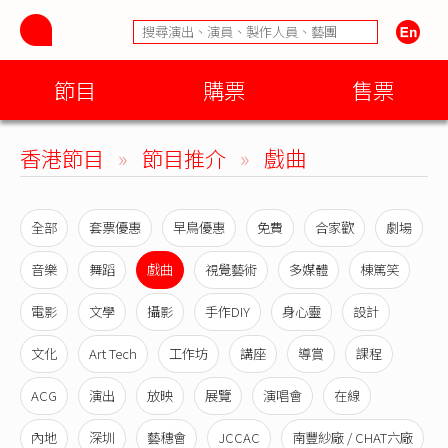
節目
購票
售票
香港節目
»
節目推介
»
戲曲
全部
套票優惠
早鳥優惠
免費
合家歡
劇場
音樂
舞蹈
戲曲
視覺藝術
多媒體
棟篤笑
電影
文學
攝影
手作DIY
身心靈
設計
文化
Art Tech
工作坊
講座
導賞
課程
ACG
演出
放映
展覽
演唱會
在線
內地
深圳
藝穗會
JCCAC
南豐紗廠 / CHAT六廠