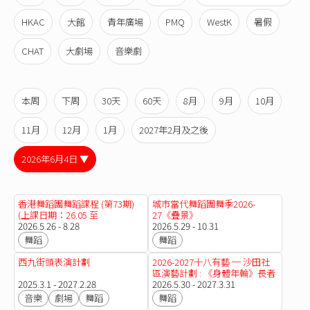
HKAC
大館
青年廣場
PMQ
WestK
暑假
CHAT
大劇場
音樂劇
本周
下周
30天
60天
8月
9月
10月
11月
12月
1月
2027年2月及之後
2026年6月4日 ▼
香港舞蹈團舞蹈課程 (第73期)
城市當代舞蹈團舞季2026-
(上課日期：26.05 至
27《疊景》
28.08.2026)
2026.5.26 - 8.28
2026.5.29 - 10.31
舞蹈
舞蹈
西九街頭表演計劃
2026-2027十八有藝 ─ 沙田社
區演藝計劃 : 《身體年輪》長者
2025.3.1 - 2027.2.28
舞蹈計劃
2026.5.30 - 2027.3.31
音樂
劇場
舞蹈
舞蹈