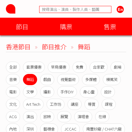
節目
購票
售票
香港節目
»
節目推介
»
舞蹈
全部
套票優惠
早鳥優惠
免費
合家歡
劇場
音樂
舞蹈
戲曲
視覺藝術
多媒體
棟篤笑
電影
文學
攝影
手作DIY
身心靈
設計
文化
Art Tech
工作坊
講座
導賞
課程
ACG
演出
放映
展覽
演唱會
在線
內地
深圳
藝穗會
JCCAC
南豐紗廠 / CHAT六廠