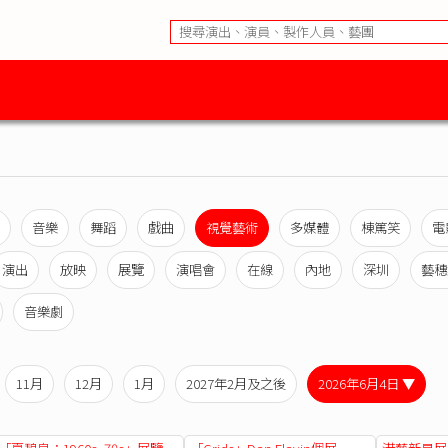
音樂
舞蹈
戲曲
視覺藝術
多媒體
棟篤笑
電
演出
放映
展覽
演唱會
在線
內地
深圳
藝穗
音樂劇
11月
12月
1月
2027年2月及之後
2026年6月4日 ▼