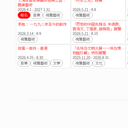
大灣區管弦樂團慈善與公益：
「所依之地」群展
圓桌藝術
2026.4.1 - 2027.1.31
2026.5.21 - 8.8
報名
音樂
視覺藝術
視覺藝術
李昢： 一九九八年至今的創作
「巴黎的中國先鋒派: 朱德群,
曾海文, 丁雄泉, 趙無極」展覽
2026.3.14 - 8.9
【法國五月藝術節2026】
2026.5.21 - 8.15
視覺藝術
視覺藝術
致電一首詩．香港
「古埃及文明大展──埃及博
物館珍藏」特別展覽
2026.4.25 - 8.30
2025.11.20 - 2026.8.31
音樂
視覺藝術
文學
視覺藝術
文化