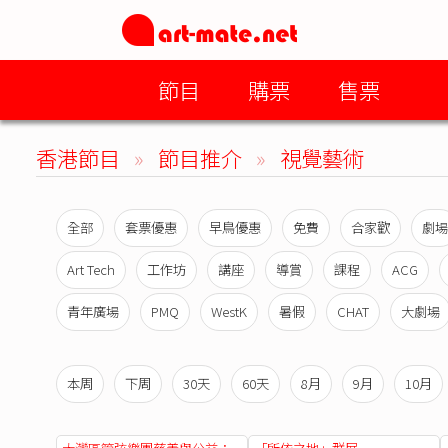
節目
購票
售票
香港節目
»
節目推介
»
視覺藝術
全部
套票優惠
早鳥優惠
免費
合家歡
劇場
Art Tech
工作坊
講座
導賞
課程
ACG
青年廣場
PMQ
WestK
暑假
CHAT
大劇場
本周
下周
30天
60天
8月
9月
10月