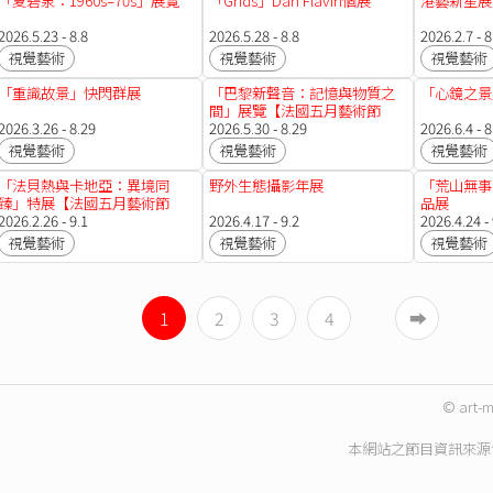
「夏碧泉：1960s–70s」展覽
「Grids」Dan Flavin個展
港藝新星展覽
2026.5.23 - 8.8
2026.5.28 - 8.8
2026.2.7 - 8
視覺藝術
視覺藝術
視覺藝術
「重識故景」快閃群展
「巴黎新聲音：記憶與物質之
「心鏡之景
間」展覽【法國五月藝術節
2026.3.26 - 8.29
2026】
2026.5.30 - 8.29
2026.6.4 - 8
視覺藝術
視覺藝術
視覺藝術
「法貝熱與卡地亞：異境同
野外生態攝影年展
「荒山無事
臻」特展【法國五月藝術節
品展
2026】
2026.2.26 - 9.1
2026.4.17 - 9.2
2026.4.24 - 
視覺藝術
視覺藝術
視覺藝術
1
2
3
4
➡︎
© art-m
本網站之節目資訊來源