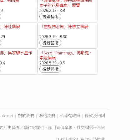
 - 第四期
「嶺海風韻：饒宗頤與嶺南四
君子的花鳥蟲魚​」展覽
.9
2026.2.13 - 8.9
視覺藝術
」陳壯個展
「左旋們浴場」陳惠立個展
.29
2026.3.19 - 8.30
視覺藝術
非」吳家驊水墨作
「Scroll Paintings」博斯克•
索迪個展
9.4
2026.5.30 - 9.5
視覺藝術
ate.net
|
關於我們
|
聯絡我們
|
私隱權政策
|
條款及細則
包括由藝團／藝術家提供、節目宣傳單張、社交網絡平台等
如欲上載節目資訊，請
按此