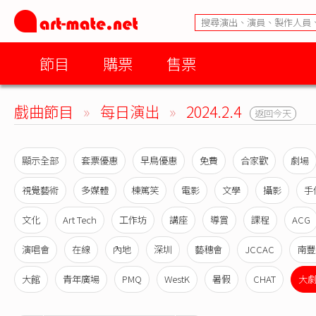
節目
購票
售票
戲曲節目
»
每日演出
»
2024.2.4
返回今天
顯示全部
套票優惠
早鳥優惠
免費
合家歡
劇場
視覺藝術
多媒體
棟篤笑
電影
文學
攝影
手
文化
Art Tech
工作坊
講座
導賞
課程
ACG
演唱會
在線
內地
深圳
藝穗會
JCCAC
南豐
大館
青年廣場
PMQ
WestK
暑假
CHAT
大