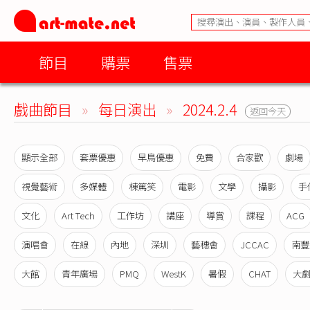
節目
購票
售票
戲曲節目
»
每日演出
»
2024.2.4
返回今天
顯示全部
套票優惠
早鳥優惠
免費
合家歡
劇場
視覺藝術
多媒體
棟篤笑
電影
文學
攝影
手
文化
Art Tech
工作坊
講座
導賞
課程
ACG
演唱會
在線
內地
深圳
藝穗會
JCCAC
南豐
大館
青年廣場
PMQ
WestK
暑假
CHAT
大