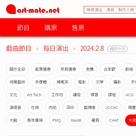
節目
購票
售票
戲曲節目
»
每日演出
»
2024.2.8
返回今天
顯示全部
套票優惠
早鳥優惠
免費
合家歡
劇場
視覺藝術
多媒體
棟篤笑
電影
文學
攝影
手
文化
Art Tech
工作坊
講座
導賞
課程
ACG
演唱會
在線
內地
深圳
藝穗會
JCCAC
南豐
大館
青年廣場
PMQ
WestK
暑假
CHAT
大