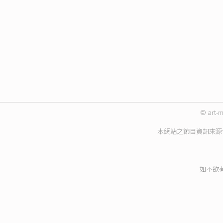
© art-m
本網站之節目資訊來源
如不欲