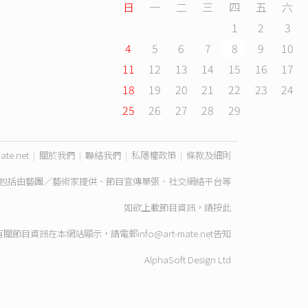
日
一
二
三
四
五
六
1
2
3
4
5
6
7
8
9
10
11
12
13
14
15
16
17
18
19
20
21
22
23
24
25
26
27
28
29
ate.net
|
關於我們
|
聯絡我們
|
私隱權政策
|
條款及細則
包括由藝團／藝術家提供、節目宣傳單張、社交網絡平台等
如欲上載節目資訊，請
按此
有關節目資訊在本網站顯示，請電郵
info@art-mate.net
告知
AlphaSoft Design Ltd