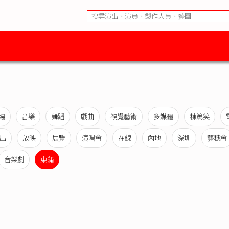
場
音樂
舞蹈
戲曲
視覺藝術
多媒體
棟篤笑
出
放映
展覽
演唱會
在線
內地
深圳
藝穗會
音樂劇
東蒲