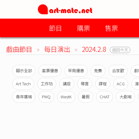
節目
購票
售票
戲曲節目
»
每日演出
»
2024.2.8
返回今天
顯示全部
套票優惠
早鳥優惠
免費
合家歡
劇
Art Tech
工作坊
講座
導賞
課程
ACG
演
青年廣場
PMQ
WestK
暑假
CHAT
大劇場