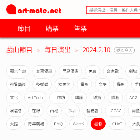
節目
購票
售票
戲曲節目
»
每日演出
»
2024.2.10
返回今天
顯示全部
套票優惠
早鳥優惠
免費
合家歡
劇場
視覺藝術
多媒體
棟篤笑
電影
文學
攝影
手
文化
Art Tech
工作坊
講座
導賞
課程
ACG
演唱會
在線
內地
深圳
藝穗會
JCCAC
南豐
大館
青年廣場
PMQ
WestK
暑假
CHAT
大