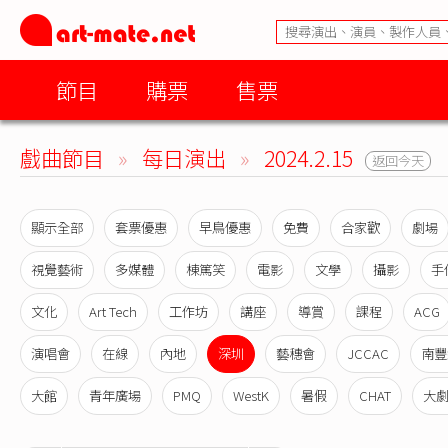
節目
購票
售票
戲曲節目
»
每日演出
»
2024.2.15
返回今天
顯示全部
套票優惠
早鳥優惠
免費
合家歡
劇場
視覺藝術
多媒體
棟篤笑
電影
文學
攝影
手
文化
Art Tech
工作坊
講座
導賞
課程
ACG
演唱會
在線
內地
深圳
藝穗會
JCCAC
南豐
大館
青年廣場
PMQ
WestK
暑假
CHAT
大