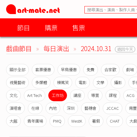
節目
購票
售票
戲曲節目
»
每日演出
»
2024.10.31
返回今天
顯示全部
套票優惠
早鳥優惠
免費
合家歡
劇場
視覺藝術
多媒體
棟篤笑
電影
文學
攝影
手
文化
Art Tech
工作坊
講座
導賞
課程
ACG
演唱會
在線
內地
深圳
藝穗會
JCCAC
南豐
大館
青年廣場
PMQ
WestK
暑假
CHAT
大