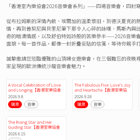
「香港室內樂協會2026音樂會系列」——四場音樂會，四封
從布拉姆斯的深情內斂、埃爾加的溫柔懷旧，到德沃夏克的
情，再到普契尼與貝里尼筆下那令人心碎的詠嘆、馬斯內與
奇的暗湧情感，以及舒伯特如詩般的苦樂參半——2026音樂
面貌。每一首作品，都像一封折疊妥貼的信箋，等待你親手
誠摯邀請您蒞臨優雅的山頂婦女遊樂會，在三個難忘的夜晚
家呈現的歐洲傳統沙龍音樂會魅力。
A Vocal Celebration of Love 
The Fabulous Five: Love's Joy 
and Longing【香港室樂協會 
and Heartache【香港室樂協
2026音樂會系列】
會 2026音樂會系列】
2026.9.8
2026.9.28
購票
音樂
購票
音樂
The Rising Star and Her 
Guiding Star【香港室樂協會 
2026音樂會系列】
2026.6.15