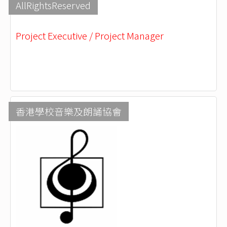
AllRightsReserved
Project Executive / Project Manager
香港學校音樂及朗誦協會