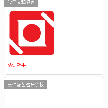
沙田文藝協會
活動幹事
王仁曼芭蕾舞學校