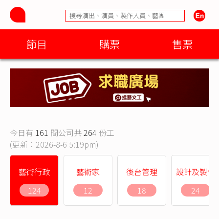
節目
購票
售票
今日有
161
間公司共
264
份工
(更新：2026-8-6 5:19pm)
藝術行政
藝術家
後台管理
設計及製作
124
12
18
24