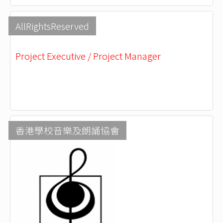
AllRightsReserved
Project Executive / Project Manager
香港學校音樂及朗誦協會