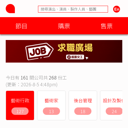
節目
購票
售票
今日有
161
間公司共
268
份工
(更新：2026-8-5 4:48pm)
藝術行政
藝術家
後台管理
設計及製作
127
13
18
24