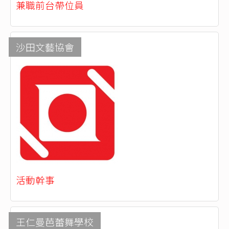
兼職前台帶位員
沙田文藝協會
活動幹事
王仁曼芭蕾舞學校