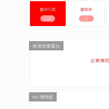
藝術行政
藝術家
114
13
香港商業電台
企業傳訊部 -
M+ 博物館