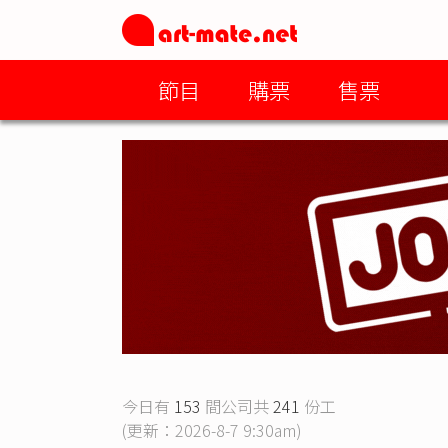
節目
購票
售票
今日有
153
間公司共
241
份工
(更新：2026-8-7 9:30am)