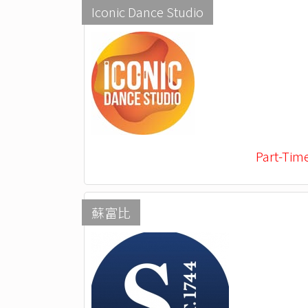
Iconic Dance Studio
Part-Tim
蘇富比