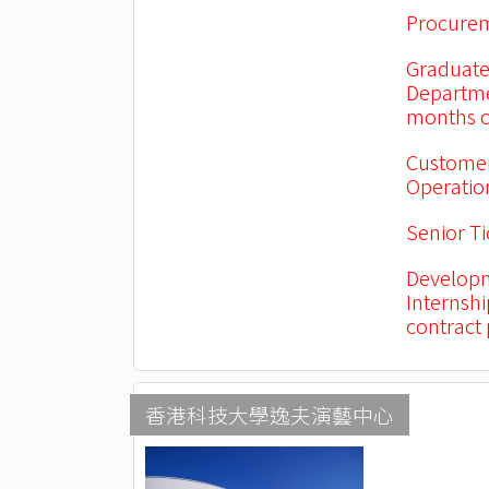
Procurem
Graduate
Departme
months c
Customer
Operation
Senior Ti
Developm
Internsh
contract
香港科技大學逸夫演藝中心