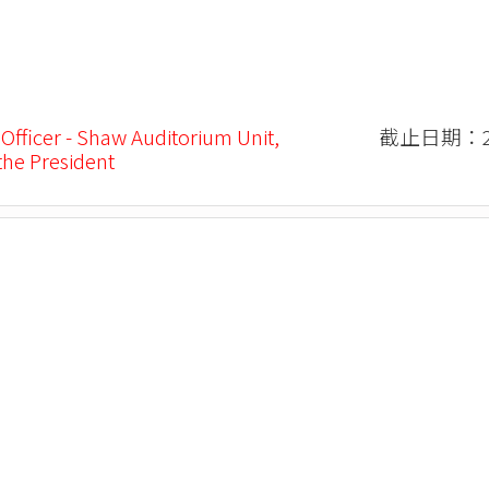
 Officer - Shaw Auditorium Unit,
截止日期：20
 the President