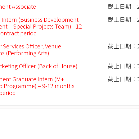
ent Associate
截止日期：20
 Intern (Business Development
截止日期：20
nt – Special Projects Team) - 12
ontract period
 Services Officer, Venue
截止日期：20
s (Performing Arts)
cketing Officer (Back of House)
截止日期：20
ent Graduate Intern (M+
截止日期：20
ip Programme) – 9-12 months
 period