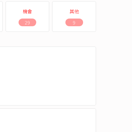
機會
其他
29
9