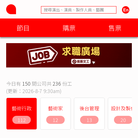
節目
購票
售票
今日有
150
間公司共
236
份工
(更新：2026-8-7 9:30am)
藝術行政
藝術家
後台管理
設計及製作
112
12
13
20