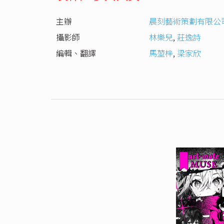
主辦
晨刻藝術策劃有限公
攝影師
林樂兒
,
莊逸詩
編輯、翻譯
馬堃梓
,
梁家欣