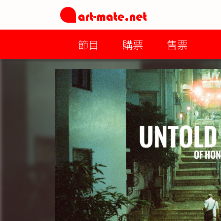
節目
購票
售票