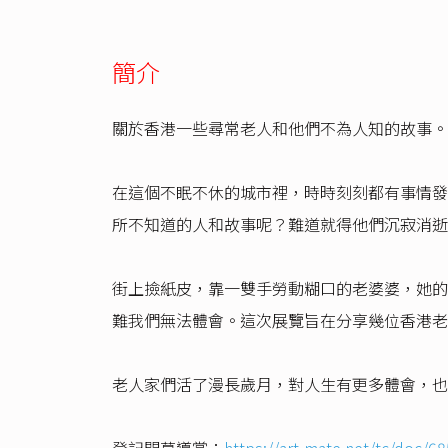
簡介
關於香港一些尋常老人和他們不為人知的故事。
在這個不眠不休的城市裡，時時刻刻都有事情發
所不知道的人和故事呢？難道就得他們沉寂消逝
街上撿紙皮，靠一雙手勞動糊口的老婆婆，她的
難我們無法體會。這次展覽旨在分享幾位香港老
老人家們活了漫長歲月，對人生有更多體會，也
登記開幕導賞：
https://art-mate.net/tc/doc/6