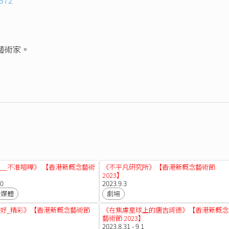
藝術家。
__不准喧嘩》 【香港新概念藝術
《不平凡研究所》【香港新概念藝術節
2023】
10
2023.9.3
多媒體
劇場
好_精彩》【香港新概念藝術節
《在焦慮星球上的唐吉訶德》【香港新概念
藝術節 2023】
2023.8.31 - 9.1