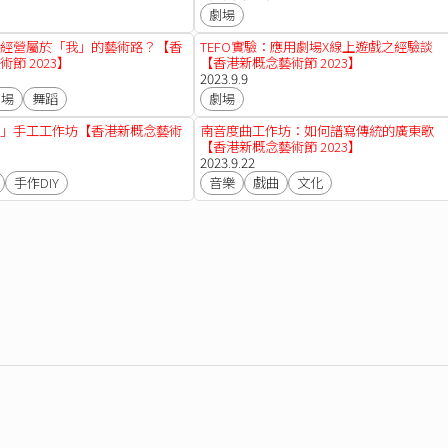
劇場
經營屬於「我」的藝術路？【香
TEFO實驗：應用劇場X線上遊戲之經驗談
節 2023】
【香港新概念藝術節 2023】
2023.9.9
劇場
舞蹈
劇場
」手工工作坊【香港新概念藝術
南音度曲工作坊：如何譜寫傳統的廣東歌
【香港新概念藝術節 2023】
2023.9.22
手作DIY
音樂
戲曲
文化