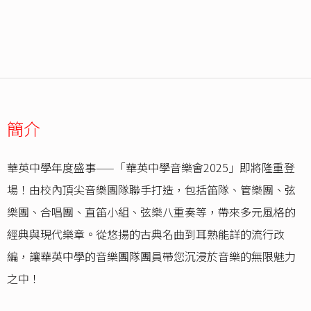
簡介
華英中學年度盛事——「華英中學音樂會2025」即將隆重登
場！由校內頂尖音樂團隊聯手打造，包括笛隊、管樂團、弦
樂團、合唱團、直笛小組、弦樂八重奏等，帶來多元風格的
經典與現代樂章。從悠揚的古典名曲到耳熟能詳的流行改
編，讓華英中學的音樂團隊團員帶您沉浸於音樂的無限魅力
之中！