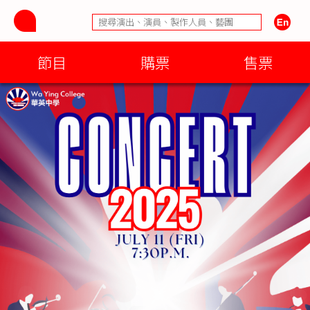
節目
購票
售票