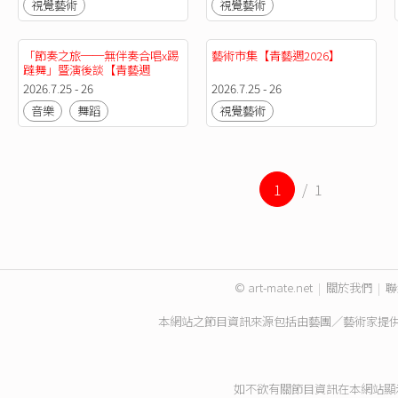
視覺藝術
視覺藝術
「節奏之旅──無伴奏合唱x踢
藝術市集【青藝週2026】
躂舞」暨演後談【青藝週
2026】
2026.7.25 - 26
2026.7.25 - 26
音樂
舞蹈
視覺藝術
1
/ 1
© art-mate.net
|
關於我們
|
聯
本網站之節目資訊來源包括由藝團／藝術家提
如不欲有關節目資訊在本網站顯