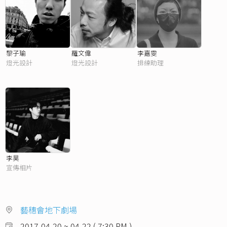
黎子瑜
羅文偉
李嘉雯
燈光設計
燈光設計
排練助理
李昊
宣傳相片
藝穗會地下劇場
2017-04-20 ~ 04-22 ( 7:30 PM )