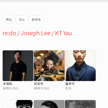
舞蹈
演出
藝穗會
re:do / Joseph Lee / KT Yau
李偉能
邱加希
盧君亮
編舞及演出
編舞及演出
監製