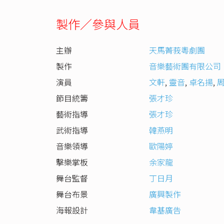
製作／參與人員
主辦
天馬菁莪粵劇團
製作
音樂藝術團有限公司
演員
文軒
,
靈音
,
卓名揚
,
節目統籌
張才珍
藝術指導
張才珍
武術指導
韓燕明
音樂領導
歐陽婷
擊樂掌板
余家龍
舞台監督
丁日月
舞台布景
廣興製作
海報設計
韋基廣告