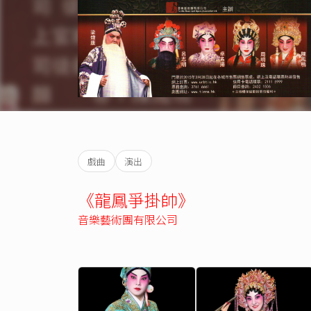
戲曲
演出
《龍鳳爭掛帥》
音樂藝術團有限公司