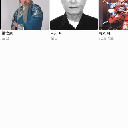
梁煒康
呂志明
韓燕明
演員
演員
武術指導