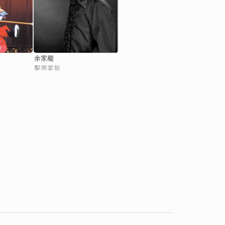
余家龍
擊樂掌板